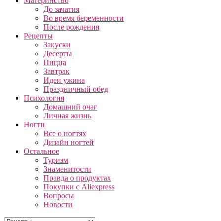
Материнство
До зачатия
Во время беременности
После рождения
Рецепты
Закуски
Десерты
Пицца
Завтрак
Идеи ужина
Праздничный обед
Психология
Домашний очаг
Личная жизнь
Ногти
Все о ногтях
Дизайн ногтей
Остальное
Туризм
Знаменитости
Правда о продуктах
Покупки с Aliexpress
Вопросы
Новости