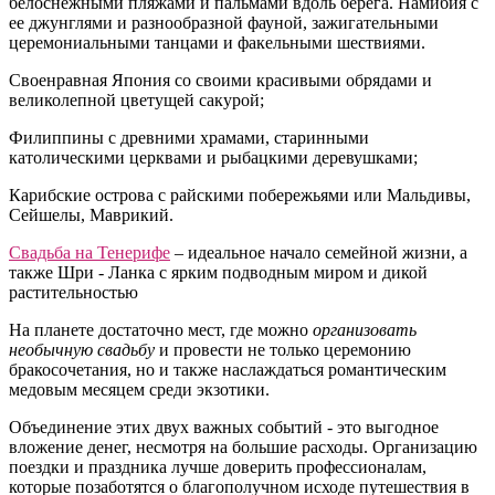
белоснежными пляжами и пальмами вдоль берега. Намибия с
ее джунглями и разнообразной фауной, зажигательными
церемониальными танцами и факельными шествиями.
Своенравная Япония со своими красивыми обрядами и
великолепной цветущей сакурой;
Филиппины с древними храмами, старинными
католическими церквами и рыбацкими деревушками;
Карибские острова с райскими побережьями или Мальдивы,
Сейшелы, Маврикий.
Свадьба на Тенерифе
– идеальное начало семейной жизни, а
также Шри - Ланка с ярким подводным миром и дикой
растительностью
На планете достаточно мест, где можно
организовать
необычную свадьбу
и провести не только церемонию
бракосочетания, но и также наслаждаться романтическим
медовым месяцем среди экзотики.
Объединение этих двух важных событий - это выгодное
вложение денег, несмотря на большие расходы. Организацию
поездки и праздника лучше доверить профессионалам,
которые позаботятся о благополучном исходе путешествия в