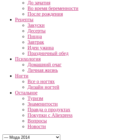
До зачатия
Во время беременности
После рождения
Рецепты
Закуски
Десерты
Пицца
Завтрак
Идеи ужина
Праздничный обед
Психология
Домашний очаг
Личная жизнь
Ногти
Все о ногтях
Дизайн ногтей
Остальное
Туризм
Знаменитости
Правда о продуктах
Покупки с Aliexpress
Вопросы
Новости