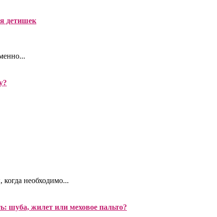
я детишек
менно...
у?
 когда необходимо...
ь: шуба, жилет или меховое пальто?