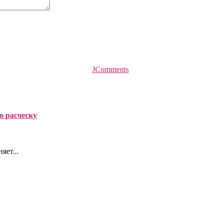
JComments
ю расческу
яет...